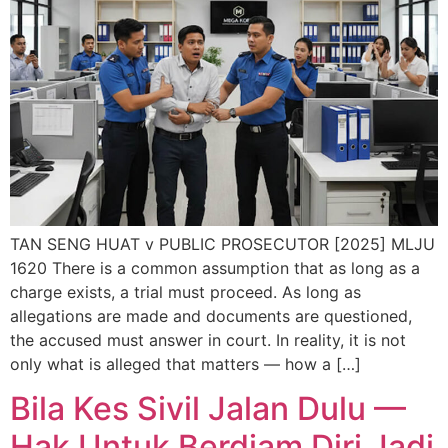
TAN SENG HUAT v PUBLIC PROSECUTOR [2025] MLJU
1620 There is a common assumption that as long as a
charge exists, a trial must proceed. As long as
allegations are made and documents are questioned,
the accused must answer in court. In reality, it is not
only what is alleged that matters — how a […]
Bila Kes Sivil Jalan Dulu —
Hak Untuk Berdiam Diri Jadi