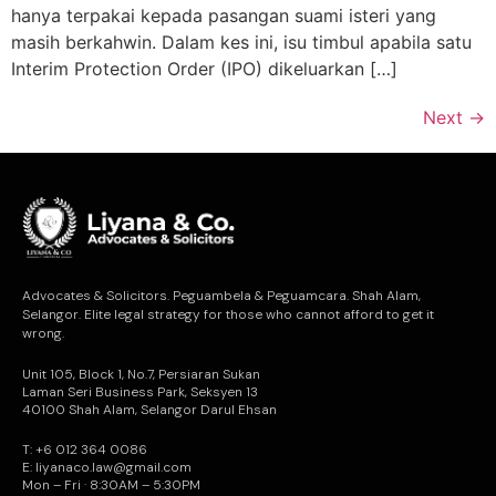
hanya terpakai kepada pasangan suami isteri yang
masih berkahwin. Dalam kes ini, isu timbul apabila satu
Interim Protection Order (IPO) dikeluarkan […]
Next
→
Advocates & Solicitors. Peguambela & Peguamcara. Shah Alam,
Selangor. Elite legal strategy for those who cannot afford to get it
wrong.
Unit 105, Block 1, No.7, Persiaran Sukan
Laman Seri Business Park, Seksyen 13
40100 Shah Alam, Selangor Darul Ehsan
T: +6 012 364 0086
E: liyanaco.law@gmail.com
Mon – Fri · 8:30AM – 5:30PM