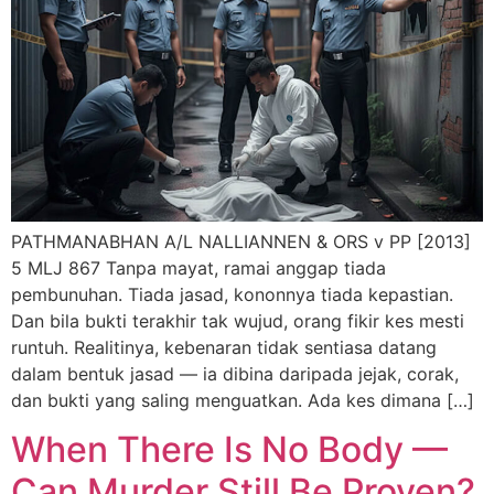
PATHMANABHAN A/L NALLIANNEN & ORS v PP [2013]
5 MLJ 867 Tanpa mayat, ramai anggap tiada
pembunuhan. Tiada jasad, kononnya tiada kepastian.
Dan bila bukti terakhir tak wujud, orang fikir kes mesti
runtuh. Realitinya, kebenaran tidak sentiasa datang
dalam bentuk jasad — ia dibina daripada jejak, corak,
dan bukti yang saling menguatkan. Ada kes dimana […]
When There Is No Body —
Can Murder Still Be Proven?