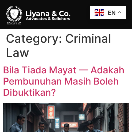
EN
Category:
Criminal
Law
Bila Tiada Mayat — Adakah
Pembunuhan Masih Boleh
Dibuktikan?