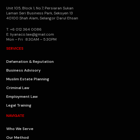
Unit 105, Block 1, No.7, Persiaran Sukan
Laman Seri Business Park, Seksyen 13
40100 Shah Alam, Selangor Darul Ehsan
T: +6 012 364 0086
E: liyanaco.law@gmail.com
Mon – Fri · 8:30AM – 5:30PM
SERVICES
Defamation & Reputation
Business Advisory
Muslim Estate Planning
Criminal Law
Employment Law
Legal Training
NAVIGATE
Who We Serve
Our Method