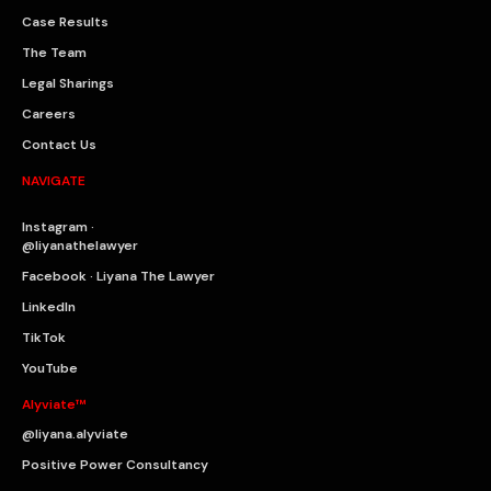
Case Results
The Team
Legal Sharings
Careers
Contact Us
NAVIGATE
Instagram ·
@liyanathelawyer
Facebook · Liyana The Lawyer
LinkedIn
TikTok
YouTube
Alyviate™
@liyana.alyviate
Positive Power Consultancy