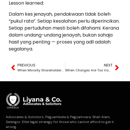
Lesson learned:
Dalam kes jenayah, pendakwaan tidak boleh
“pukul rata”. Setiap kesalahan perlu diperincikan.
Setiap pertuduhan mesti boleh difahami. Kerana
dalam undang-undang jenayah, bukan sahaja
hasil yang penting — proses yang adil adalah
segalanya.
PREVIOUS
NEXT
When Minority Shareholders Are Pressured — And When Share Promises Turn into Legal Disputes
When Charges Are Too Vague — And Justice Becomes the Victim
Advocates & Solicitors. Peguambela & Peguamcara. Shah Alam,
Selangor. Elite legal strategy for those who cannot afford to get it
wrong.