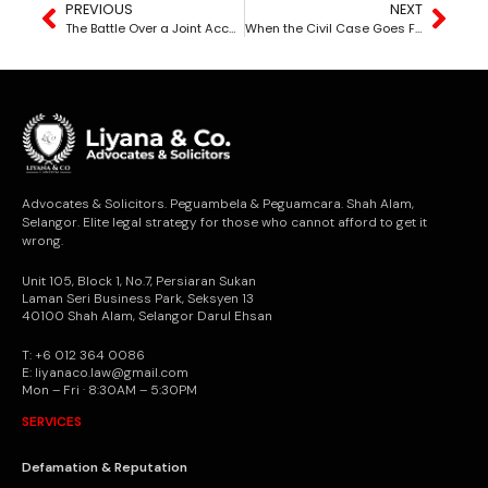
PREVIOUS
NEXT
The Battle Over a Joint Account — When “Your Name Is There” Is Mistaken for Absolute Ownership
When the Civil Case Goes First — The Right to Remain Silent Becomes the Victim
Advocates & Solicitors. Peguambela & Peguamcara. Shah Alam,
Selangor. Elite legal strategy for those who cannot afford to get it
wrong.
Unit 105, Block 1, No.7, Persiaran Sukan
Laman Seri Business Park, Seksyen 13
40100 Shah Alam, Selangor Darul Ehsan
T: +6 012 364 0086
E: liyanaco.law@gmail.com
Mon – Fri · 8:30AM – 5:30PM
SERVICES
Defamation & Reputation