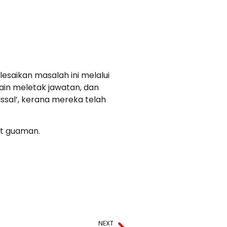
saikan masalah ini melalui
lain meletak jawatan, dan
sal’, kerana mereka telah
at guaman.
NEXT