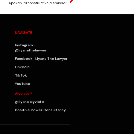
Apakah itu‘constructive dismissal’
NAVIGATE
Instagram ·
@liyanathelawyer
Facebook · Liyana The Lawyer
LinkedIn
TikTok
YouTube
Alyviate™
@liyana.alyviate
Positive Power Consultancy