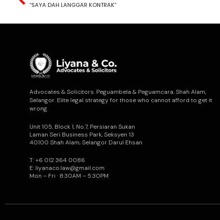
“SAYA DAH LANGGAR KONTRAK”
Advocates & Solicitors. Peguambela & Peguamcara. Shah Alam,
Selangor. Elite legal strategy for those who cannot afford to get it
wrong.
Unit 105, Block 1, No.7, Persiaran Sukan
Laman Seri Business Park, Seksyen 13
40100 Shah Alam, Selangor Darul Ehsan
T: +6 012 364 0086
E: liyanaco.law@gmail.com
Mon – Fri · 8:30AM – 5:30PM