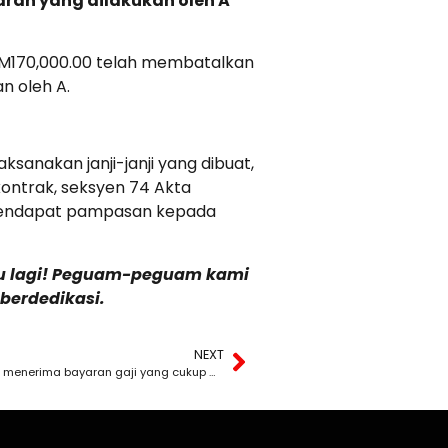
aran yang dilakukan oleh A
RM170,000.00 telah membatalkan
n oleh A.
anakan janji-janji yang dibuat,
kontrak, seksyen 74 Akta
 mendapat pampasan kepada
sau lagi! Peguam-peguam kami
erdedikasi.
NEXT
SOALAN : Saya telah meletakkan jawatan sebab tidak menerima bayaran gaji yang cukup mengikut kontrak.