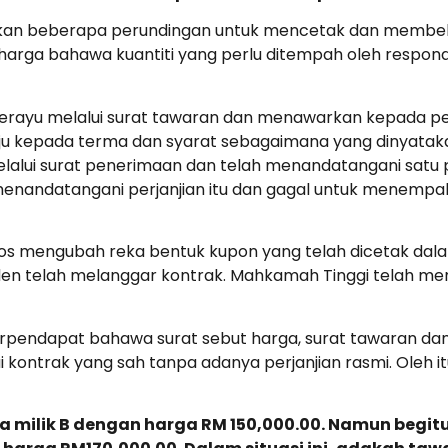
ankan beberapa perundingan untuk mencetak dan membek
arga bahawa kuantiti yang perlu ditempah oleh responden
perayu melalui surat tawaran dan menawarkan kepada p
ju kepada terma dan syarat sebagaimana yang dinyataka
alui surat penerimaan dan telah menandatangani satu 
nandatangani perjanjian itu dan gagal untuk menempah
os mengubah reka bentuk kupon yang telah dicetak dala
en telah melanggar kontrak. Mahkamah Tinggi telah me
endapat bahawa surat sebut harga, surat tawaran dan
ontrak yang sah tanpa adanya perjanjian rasmi. Oleh i
a milik B dengan harga RM 150,000.00. Namun begit