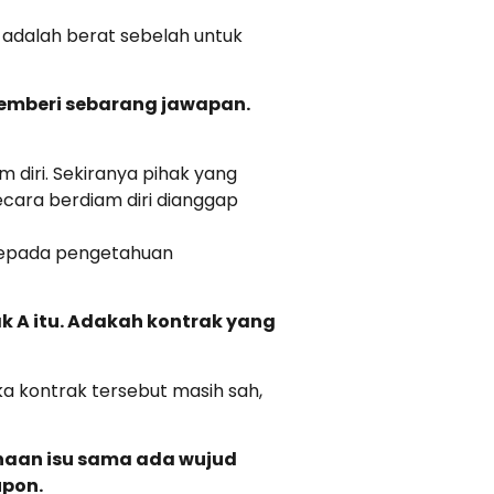
d adalah berat sebelah untuk
memberi sebarang jawapan.
 diri. Sekiranya pihak yang
ara berdiam diri dianggap
 kepada pengetahuan
k A itu. Adakah kontrak yang
a kontrak tersebut masih sah,
enaan isu sama ada wujud
upon.