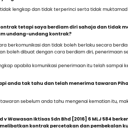
 tidak lengkap dan tidak terperinci serta tidak muktama
ntrak tetapi saya berdiam diri sahaja dan tidak 
alam undang-undang kontrak?
a berkomunikasi dan tidak boleh berlaku secara berdiam
oleh dibuat dengan cara berdiam diri, penerimaan sec
engkap apabila komunikasi penerimaan itu telah sampai
api anda tak tahu dan telah menerima tawaran Piha
a tawaran sebelum anda tahu mengenai kematian itu, mak
d v Wawasan Iktisas Sdn Bhd [2016] 6 MLJ 584 berk
 melibatkan kontrak percetakan dan pembekalan k