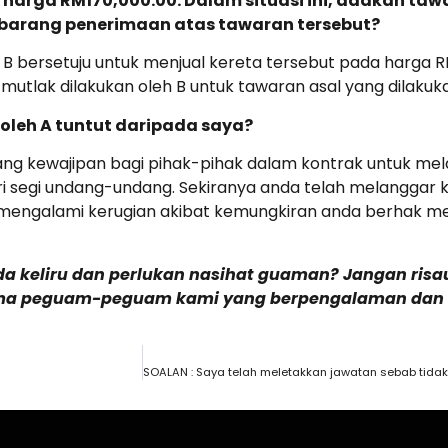
 harga RM170,000.00. Dalam situasi ini, adakah taw
sebarang penerimaan atas tawaran tersebut?
B bersetuju untuk menjual kereta tersebut pada harga 
mutlak dilakukan oleh B untuk tawaran asal yang dilakuka
oleh A tuntut daripada saya?
g kewajipan bagi pihak-pihak dalam kontrak untuk melaks
ri segi undang-undang. Sekiranya anda telah melanggar 
 mengalami kerugian akibat kemungkiran anda berhak
da keliru dan perlukan nasihat guaman? Jangan ri
ama peguam-peguam kami yang berpengalaman dan b