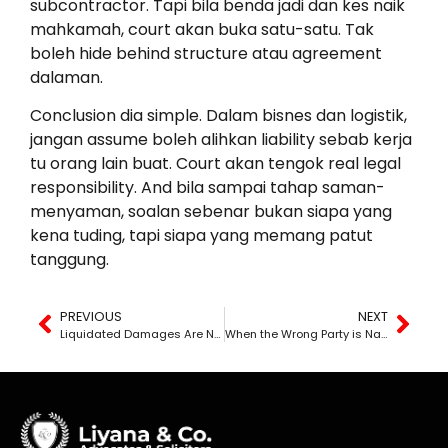
subcontractor. Tapi bila benda jadi dan kes naik
mahkamah, court akan buka satu-satu. Tak
boleh hide behind structure atau agreement
dalaman.
Conclusion dia simple. Dalam bisnes dan logistik,
jangan assume boleh alihkan liability sebab kerja
tu orang lain buat. Court akan tengok real legal
responsibility. And bila sampai tahap saman-
menyaman, soalan sebenar bukan siapa yang
kena tuding, tapi siapa yang memang patut
tanggung.
PREVIOUS
NEXT
Liquidated Damages Are Not Automatic — But No Proof of Loss is Needed
When the Wrong Party is Named — Who is Actually Responsible?