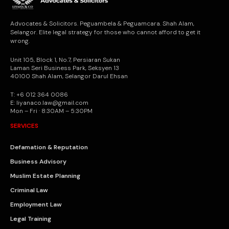
Advocates & Solicitors. Peguambela & Peguamcara. Shah Alam,
Selangor. Elite legal strategy for those who cannot afford to get it
wrong.
Unit 105, Block 1, No.7, Persiaran Sukan
Laman Seri Business Park, Seksyen 13
40100 Shah Alam, Selangor Darul Ehsan
T: +6 012 364 0086
E: liyanaco.law@gmail.com
Mon – Fri · 8:30AM – 5:30PM
SERVICES
Defamation & Reputation
Business Advisory
Muslim Estate Planning
Criminal Law
Employment Law
Legal Training