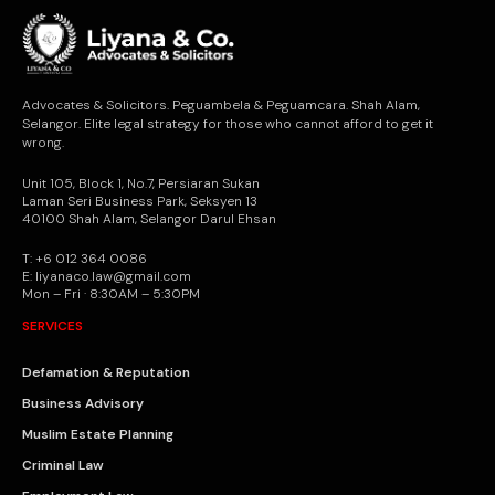
Advocates & Solicitors. Peguambela & Peguamcara. Shah Alam,
Selangor. Elite legal strategy for those who cannot afford to get it
wrong.
Unit 105, Block 1, No.7, Persiaran Sukan
Laman Seri Business Park, Seksyen 13
40100 Shah Alam, Selangor Darul Ehsan
T: +6 012 364 0086
E: liyanaco.law@gmail.com
Mon – Fri · 8:30AM – 5:30PM
SERVICES
Defamation & Reputation
Business Advisory
Muslim Estate Planning
Criminal Law