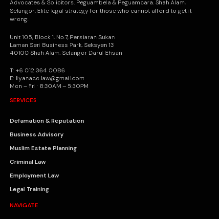
Advocates & Solicitors. Peguambela & Peguamcara. Shah Alam,
Selangor. Elite legal strategy for those who cannot afford to get it
wrong.
Unit 105, Block 1, No.7, Persiaran Sukan
Laman Seri Business Park, Seksyen 13
40100 Shah Alam, Selangor Darul Ehsan
T: +6 012 364 0086
E: liyanaco.law@gmail.com
Mon – Fri · 8:30AM – 5:30PM
SERVICES
Defamation & Reputation
Business Advisory
Muslim Estate Planning
Criminal Law
Employment Law
Legal Training
NAVIGATE