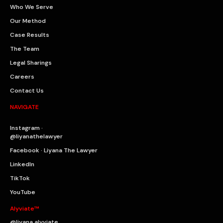
Who We Serve
Our Method
Case Results
The Team
Legal Sharings
Careers
Contact Us
NAVIGATE
Instagram ·
@liyanathelawyer
Facebook · Liyana The Lawyer
LinkedIn
TikTok
YouTube
Alyviate™
@liyana.alyviate