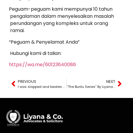
Peguam-peguam kami mempunyai 10 tahun
pengalaman dalam menyelesaikan masalah
perundangan yang kompleks untuk orang
ramai.
“Peguam & Penyelamat Anda”
Hubungi kami di talian:
https://wa.me/60123640086
PREVIOUS
NEXT
I was slapped and beaten by my husband, is it my fault?
“The Buntu Series” By Liyana The Lawyer