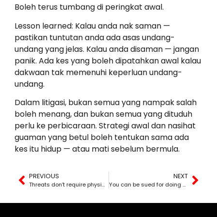
Boleh terus tumbang di peringkat awal.
Lesson learned: Kalau anda nak saman —
pastikan tuntutan anda ada asas undang-
undang yang jelas. Kalau anda disaman — jangan
panik. Ada kes yang boleh dipatahkan awal kalau
dakwaan tak memenuhi keperluan undang-
undang.
Dalam litigasi, bukan semua yang nampak salah
boleh menang, dan bukan semua yang dituduh
perlu ke perbicaraan. Strategi awal dan nasihat
guaman yang betul boleh tentukan sama ada
kes itu hidup — atau mati sebelum bermula.
PREVIOUS
NEXT
Threats don’t require physical contact — words alone can lead to prison
You can be sued for doing nothing — but that doesn’t mean the case will succeed