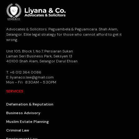
Advocates & Solicitors. Peguambela & Peguamcara. Shah Alam,
Selangor. Elite legal strategy for those who cannot afford to get it
wrong.
Unit 105, Block 1, No.7, Persiaran Sukan
Laman Seri Business Park, Seksyen 13
40100 Shah Alam, Selangor Darul Ehsan
T: +6 012 364 0086
E: liyanaco.law@gmail.com
Mon – Fri · 8:30AM – 5:30PM
SERVICES
Defamation & Reputation
Business Advisory
Muslim Estate Planning
Criminal Law