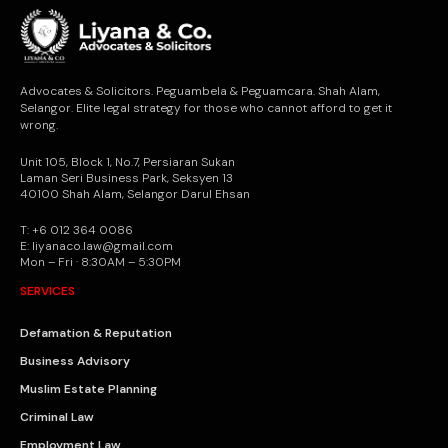
Advocates & Solicitors. Peguambela & Peguamcara. Shah Alam,
Selangor. Elite legal strategy for those who cannot afford to get it
wrong.
Unit 105, Block 1, No.7, Persiaran Sukan
Laman Seri Business Park, Seksyen 13
40100 Shah Alam, Selangor Darul Ehsan
T: +6 012 364 0086
E: liyanaco.law@gmail.com
Mon – Fri · 8:30AM – 5:30PM
SERVICES
Defamation & Reputation
Business Advisory
Muslim Estate Planning
Criminal Law
Employment Law