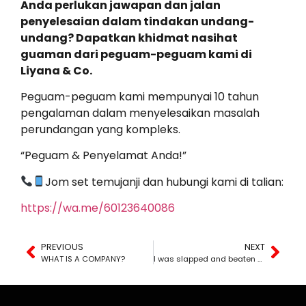
Anda perlukan jawapan dan jalan
penyelesaian dalam tindakan undang-
undang? Dapatkan khidmat nasihat
guaman dari peguam-peguam kami di
Liyana & Co.
Peguam-peguam kami mempunyai 10 tahun
pengalaman dalam menyelesaikan masalah
perundangan yang kompleks.
“Peguam & Penyelamat Anda!”
Jom set temujanji dan hubungi kami di talian:
https://wa.me/60123640086
PREVIOUS
NEXT
WHAT IS A COMPANY?
I was slapped and beaten by my husband, is it my fault?