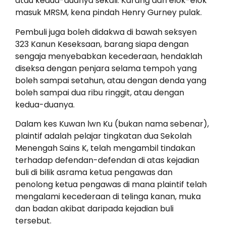
atau kedua-duanya sekali. Karang dah elok-elok
masuk MRSM, kena pindah Henry Gurney pulak.
Pembuli juga boleh didakwa di bawah seksyen
323 Kanun Keseksaan, barang siapa dengan
sengaja menyebabkan kecederaan, hendaklah
diseksa dengan penjara selama tempoh yang
boleh sampai setahun, atau dengan denda yang
boleh sampai dua ribu ringgit, atau dengan
kedua-duanya.
Dalam kes Kuwan lwn Ku (bukan nama sebenar),
plaintif adalah pelajar tingkatan dua Sekolah
Menengah Sains K, telah mengambil tindakan
terhadap defendan-defendan di atas kejadian
buli di bilik asrama ketua pengawas dan
penolong ketua pengawas di mana plaintif telah
mengalami kecederaan di telinga kanan, muka
dan badan akibat daripada kejadian buli
tersebut.