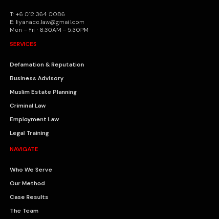
T: +6 012 364 0086
E: liyanaco.law@gmail.com
Mon – Fri · 8:30AM – 5:30PM
SERVICES
Defamation & Reputation
Business Advisory
Muslim Estate Planning
Criminal Law
Employment Law
Legal Training
NAVIGATE
Who We Serve
Our Method
Case Results
The Team