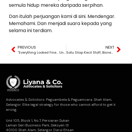
semula hidup mereka daripada serpihan.
Dan itulah perjuangan kami di sini. Mendengar.
Memahami. Dan menjadi suara kepada yang
selama ini terdiam.
PREVIOUS
NEXT
“Everything Looked Fine… Until Money Went Missing.”
Satu Silap Kecil Staff, Bisnes Hampir Hancur
Advocates & Solicitors. Peguambela & Peguamcara. Shah Alam,
Selangor. Elite legal strategy for those who cannot afford to get it
wrong.
Unit 105, Block 1, No.7, Persiaran Sukan
Laman Seri Business Park, Seksyen 13
40100 Shah Alam, Selangor Darul Ehsan