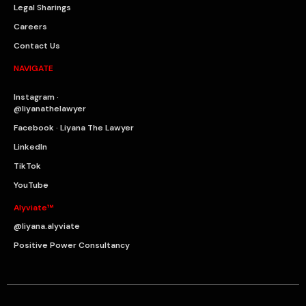
Legal Sharings
Careers
Contact Us
NAVIGATE
Instagram ·
@liyanathelawyer
Facebook · Liyana The Lawyer
LinkedIn
TikTok
YouTube
Alyviate™
@liyana.alyviate
Positive Power Consultancy