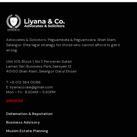
Advocates & Solicitors. Peguambela & Peguamcara. Shah Alam,
Selangor. Elite legal strategy for those who cannot afford to get it
wrong.
Unit 105, Block 1, No.7, Persiaran Sukan
Laman Seri Business Park, Seksyen 13
40100 Shah Alam, Selangor Darul Ehsan
T: +6 012 364 0086
E: liyanaco.law@gmail.com
Mon – Fri · 8:30AM – 5:30PM
SERVICES
Defamation & Reputation
Business Advisory
Muslim Estate Planning