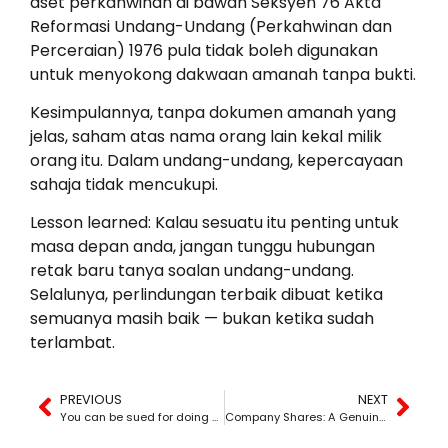
aset perkahwinan di bawah Seksyen 76 Akta
Reformasi Undang-Undang (Perkahwinan dan
Perceraian) 1976 pula tidak boleh digunakan
untuk menyokong dakwaan amanah tanpa bukti.
Kesimpulannya, tanpa dokumen amanah yang
jelas, saham atas nama orang lain kekal milik
orang itu. Dalam undang-undang, kepercayaan
sahaja tidak mencukupi.
Lesson learned: Kalau sesuatu itu penting untuk
masa depan anda, jangan tunggu hubungan
retak baru tanya soalan undang-undang.
Selalunya, perlindungan terbaik dibuat ketika
semuanya masih baik — bukan ketika sudah
terlambat.
PREVIOUS
NEXT
You can be sued for doing nothing — but that doesn’t mean the case will succeed
Company Shares: A Genuine Gift or “Held in Trust”?