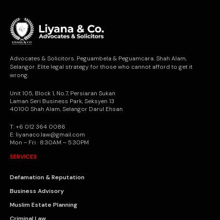
Advocates & Solicitors. Peguambela & Peguamcara. Shah Alam,
Selangor. Elite legal strategy for those who cannot afford to get it
wrong.
Unit 105, Block 1, No.7, Persiaran Sukan
Laman Seri Business Park, Seksyen 13
40100 Shah Alam, Selangor Darul Ehsan
T: +6 012 364 0086
E: liyanaco.law@gmail.com
Mon – Fri · 8:30AM – 5:30PM
SERVICES
Defamation & Reputation
Business Advisory
Muslim Estate Planning
Criminal Law