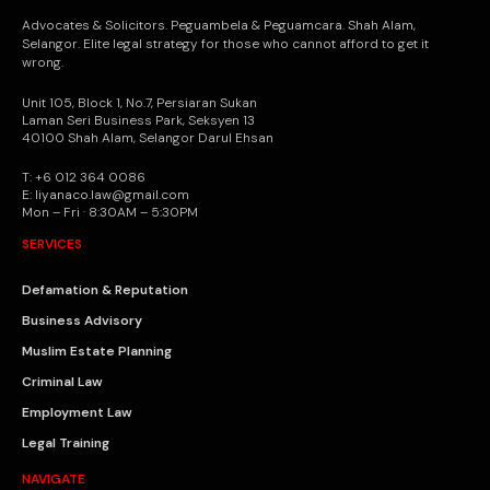
Advocates & Solicitors. Peguambela & Peguamcara. Shah Alam,
Selangor. Elite legal strategy for those who cannot afford to get it
wrong.
Unit 105, Block 1, No.7, Persiaran Sukan
Laman Seri Business Park, Seksyen 13
40100 Shah Alam, Selangor Darul Ehsan
T: +6 012 364 0086
E: liyanaco.law@gmail.com
Mon – Fri · 8:30AM – 5:30PM
SERVICES
Defamation & Reputation
Business Advisory
Muslim Estate Planning
Criminal Law
Employment Law
Legal Training
NAVIGATE