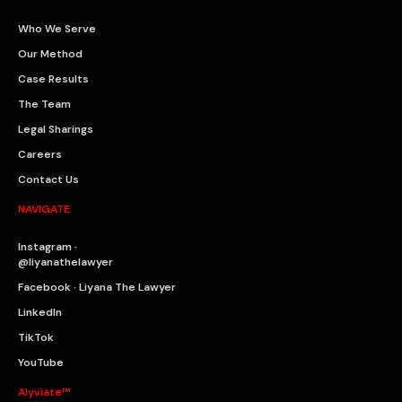
Who We Serve
Our Method
Case Results
The Team
Legal Sharings
Careers
Contact Us
NAVIGATE
Instagram ·
@liyanathelawyer
Facebook · Liyana The Lawyer
LinkedIn
TikTok
YouTube
Alyviate™