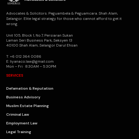
Advocates & Solicitors. Peguambela & Peguamcara. Shah Alam,
Selangor. Elite legal strategy for those who cannot afford to get it
wrong.
Unit 105, Block 1, No.7, Persiaran Sukan
Laman Seri Business Park, Seksyen 13
40100 Shah Alam, Selangor Darul Ehsan
T: +6 012 364 0086
E: liyanaco.law@gmail.com
Mon – Fri · 8:30AM – 5:30PM
SERVICES
Defamation & Reputation
Business Advisory
Muslim Estate Planning
Criminal Law
Employment Law
Legal Training