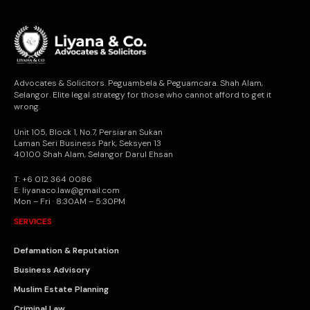
Advocates & Solicitors. Peguambela & Peguamcara. Shah Alam,
Selangor. Elite legal strategy for those who cannot afford to get it
wrong.
Unit 105, Block 1, No.7, Persiaran Sukan
Laman Seri Business Park, Seksyen 13
40100 Shah Alam, Selangor Darul Ehsan
T: +6 012 364 0086
E: liyanaco.law@gmail.com
Mon – Fri · 8:30AM – 5:30PM
SERVICES
Defamation & Reputation
Business Advisory
Muslim Estate Planning
Criminal Law