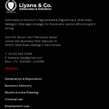
Advocates & Solicitors. Peguambela & Peguamcara. Shah Alam,
Selangor. Elite legal strategy for those who cannot afford to get it
wrong.
Unit 105, Block 1, No.7, Persiaran Sukan
Laman Seri Business Park, Seksyen 13
40100 Shah Alam, Selangor Darul Ehsan
T: +6 012 364 0086
E: liyanaco.law@gmail.com
Mon – Fri · 8:30AM – 5:30PM
SERVICES
Defamation & Reputation
Business Advisory
Muslim Estate Planning
Criminal Law
Employment Law