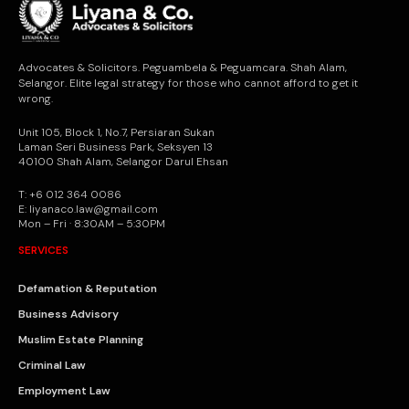
Advocates & Solicitors. Peguambela & Peguamcara. Shah Alam,
Selangor. Elite legal strategy for those who cannot afford to get it
wrong.
Unit 105, Block 1, No.7, Persiaran Sukan
Laman Seri Business Park, Seksyen 13
40100 Shah Alam, Selangor Darul Ehsan
T: +6 012 364 0086
E: liyanaco.law@gmail.com
Mon – Fri · 8:30AM – 5:30PM
SERVICES
Defamation & Reputation
Business Advisory
Muslim Estate Planning
Criminal Law
Employment Law