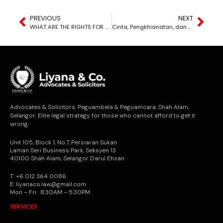
PREVIOUS
NEXT
WHAT ARE THE RIGHTS FOR VICTIMS OF SEXUAL ASSAULT IN CIVIL CASES?
Cinta, Pengkhianatan, dan Keadilan: Kisah Nadia dan Faris (bukan nama sebenar)
Advocates & Solicitors. Peguambela & Peguamcara. Shah Alam,
Selangor. Elite legal strategy for those who cannot afford to get it
wrong.
Unit 105, Block 1, No.7, Persiaran Sukan
Laman Seri Business Park, Seksyen 13
40100 Shah Alam, Selangor Darul Ehsan
T: +6 012 364 0086
E: liyanaco.law@gmail.com
Mon – Fri · 8:30AM – 5:30PM
SERVICES