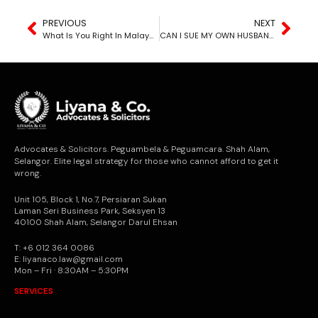
PREVIOUS
NEXT
What Is You Right In Malaysia?
CAN I SUE MY OWN HUSBAND OR WIFE?
Advocates & Solicitors. Peguambela & Peguamcara. Shah Alam,
Selangor. Elite legal strategy for those who cannot afford to get it
wrong.
Unit 105, Block 1, No.7, Persiaran Sukan
Laman Seri Business Park, Seksyen 13
40100 Shah Alam, Selangor Darul Ehsan
T: +6 012 364 0086
E: liyanaco.law@gmail.com
Mon – Fri · 8:30AM – 5:30PM
SERVICES