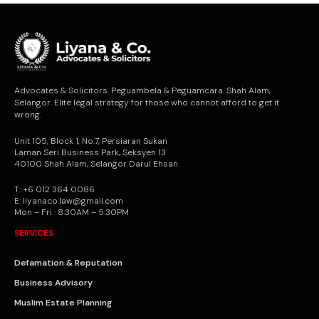
Advocates & Solicitors. Peguambela & Peguamcara. Shah Alam,
Selangor. Elite legal strategy for those who cannot afford to get it
wrong.
Unit 105, Block 1, No.7, Persiaran Sukan
Laman Seri Business Park, Seksyen 13
40100 Shah Alam, Selangor Darul Ehsan
T: +6 012 364 0086
E: liyanaco.law@gmail.com
Mon – Fri · 8:30AM – 5:30PM
SERVICES
Defamation & Reputation
Business Advisory
Muslim Estate Planning