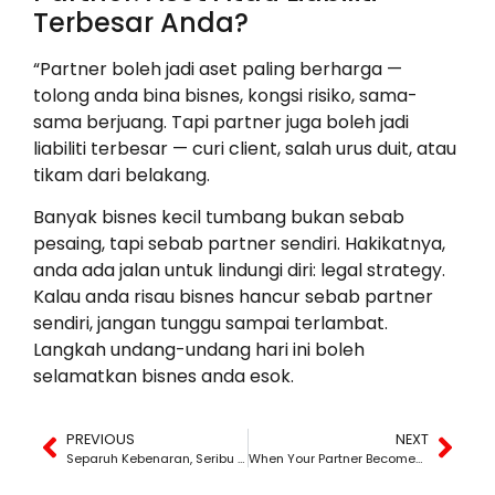
Terbesar Anda?
“Partner boleh jadi aset paling berharga —
tolong anda bina bisnes, kongsi risiko, sama-
sama berjuang. Tapi partner juga boleh jadi
liabiliti terbesar — curi client, salah urus duit, atau
tikam dari belakang.
Banyak bisnes kecil tumbang bukan sebab
pesaing, tapi sebab partner sendiri. Hakikatnya,
anda ada jalan untuk lindungi diri: legal strategy.
Kalau anda risau bisnes hancur sebab partner
sendiri, jangan tunggu sampai terlambat.
Langkah undang-undang hari ini boleh
selamatkan bisnes anda esok.
PREVIOUS
NEXT
Separuh Kebenaran, Seribu Fitnah: Kisah Dari Sebuah Group WhatsApp
When Your Partner Becomes the Reason Your Business Collapses