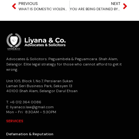
PREVIOUS
NEXT
WHAT IS DOMESTIC VIOLENCE?
YOU ARE BEING DETAINED BY THE POLICE FOR INVESTIGATION: HOW LONG IS THE PERIOD OF DETENTION ALLOWED?
Advocates & Solicitors. Peguambela & Peguamcara. Shah Alam,
Selangor. Elite legal strategy for those who cannot afford to get it
wrong.
Unit 105, Block 1, No.7, Persiaran Sukan
Laman Seri Business Park, Seksyen 13
40100 Shah Alam, Selangor Darul Ehsan
T: +6 012 364 0086
E: liyanaco.law@gmail.com
Mon – Fri · 8:30AM – 5:30PM
SERVICES
Defamation & Reputation