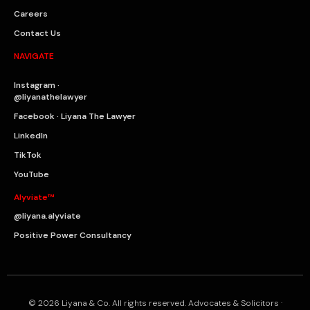
Careers
Contact Us
NAVIGATE
Instagram ·
@liyanathelawyer
Facebook · Liyana The Lawyer
LinkedIn
TikTok
YouTube
Alyviate™
@liyana.alyviate
Positive Power Consultancy
© 2026 Liyana & Co. All rights reserved. Advocates & Solicitors ·