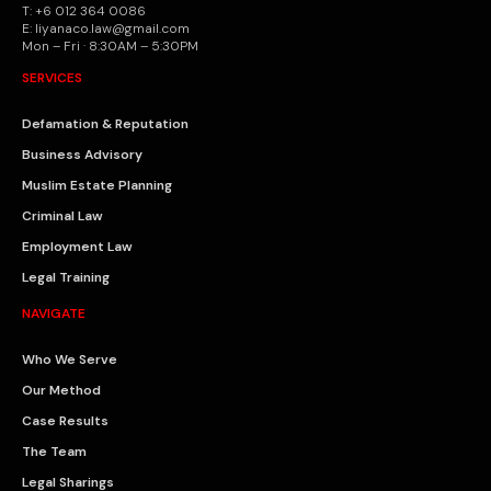
T: +6 012 364 0086
E: liyanaco.law@gmail.com
Mon – Fri · 8:30AM – 5:30PM
SERVICES
Defamation & Reputation
Business Advisory
Muslim Estate Planning
Criminal Law
Employment Law
Legal Training
NAVIGATE
Who We Serve
Our Method
Case Results
The Team
Legal Sharings