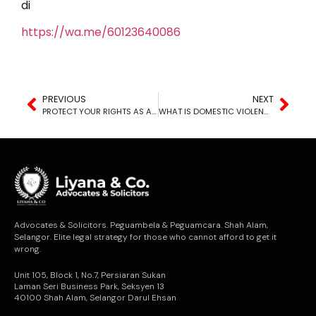
di
https://wa.me/60123640086
PREVIOUS
NEXT
PROTECT YOUR RIGHTS AS A BUSINESS OWNER! LEARN WHAT A TRADEMARK IS
WHAT IS DOMESTIC VIOLENCE?
Advocates & Solicitors. Peguambela & Peguamcara. Shah Alam,
Selangor. Elite legal strategy for those who cannot afford to get it
wrong.
Unit 105, Block 1, No.7, Persiaran Sukan
Laman Seri Business Park, Seksyen 13
40100 Shah Alam, Selangor Darul Ehsan