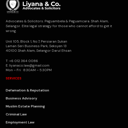
Advocates & Solicitors. Peguambela & Peguamcara. Shah Alam,
Selangor. Elite legal strategy for those who cannot afford to get it
wrong.
Unit 105, Block 1, No.7, Persiaran Sukan
Laman Seri Business Park, Seksyen 13
40100 Shah Alam, Selangor Darul Ehsan
T: +6 012 364 0086
E: liyanaco.law@gmail.com
Mon – Fri · 8:30AM – 5:30PM
SERVICES
Defamation & Reputation
Business Advisory
Muslim Estate Planning
Criminal Law
Employment Law