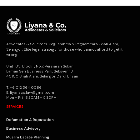
Advocates & Solicitors. Peguambela & Peguamcara. Shah Alam,
Selangor. Elite legal strategy for those who cannot afford to get it
wrong.
Unit 105, Block 1, No.7, Persiaran Sukan
Laman Seri Business Park, Seksyen 13
40100 Shah Alam, Selangor Darul Ehsan
T: +6 012 364 0086
E: liyanaco.law@gmail.com
Mon – Fri · 8:30AM – 5:30PM
SERVICES
Defamation & Reputation
Business Advisory
Muslim Estate Planning