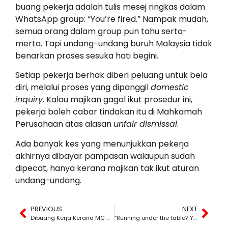
buang pekerja adalah tulis mesej ringkas dalam
WhatsApp group: “You’re fired.” Nampak mudah,
semua orang dalam group pun tahu serta-
merta. Tapi undang-undang buruh Malaysia tidak
benarkan proses sesuka hati begini.
Setiap pekerja berhak diberi peluang untuk bela
diri, melalui proses yang dipanggil
domestic
inquiry
. Kalau majikan gagal ikut prosedur ini,
pekerja boleh cabar tindakan itu di Mahkamah
Perusahaan atas alasan
unfair dismissal
.
Ada banyak kes yang menunjukkan pekerja
akhirnya dibayar pampasan walaupun sudah
dipecat, hanya kerana majikan tak ikut aturan
undang-undang.
PREVIOUS
NEXT
Dibuang Kerja Kerana MC – Mahkamah Tegakkan Keadilan
“Running under the table? You’re risking a lawsuit.”