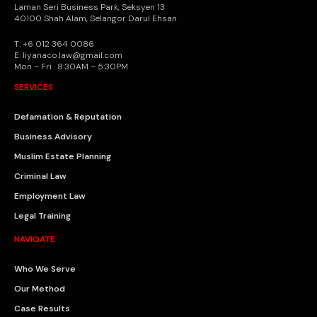
Laman Seri Business Park, Seksyen 13
40100 Shah Alam, Selangor Darul Ehsan
T: +6 012 364 0086
E: liyanaco.law@gmail.com
Mon – Fri · 8:30AM – 5:30PM
SERVICES
Defamation & Reputation
Business Advisory
Muslim Estate Planning
Criminal Law
Employment Law
Legal Training
NAVIGATE
Who We Serve
Our Method
Case Results