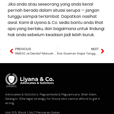
Jika anda atau seseorang yang anda kenal
pernah berada dalam situasi serupa — jangan
tunggu sampai terlambat. Dapatkan nasihat
awal. Kami di Liyana & Co. sedia bantu anda lihat
apa yang berlaku, dan bagaimana untuk lindungi
hak anda sebelum keadaan jadi lebih buruk.
PREVIOUS
NEXT
RM500 Je Denda? Maruah Saya Lebih Murah dari Itu?
Kos Guaman Siapa Tanggung?
Advocates & Solicitors. Peguambela & Peguamcara. Shah Alam,
Selangor. Elite legal strategy for those who cannot afford to get it
wrong.
Unit 105, Block 1, No.7, Persiaran Sukan