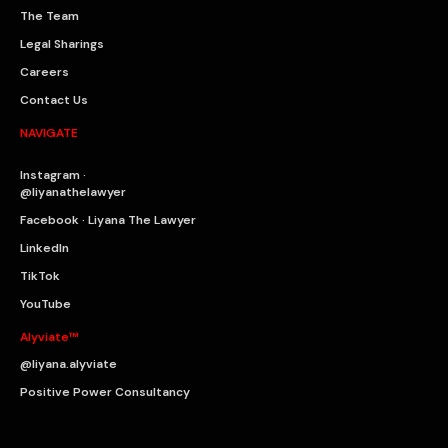
The Team
Legal Sharings
Careers
Contact Us
NAVIGATE
Instagram ·
@liyanathelawyer
Facebook · Liyana The Lawyer
LinkedIn
TikTok
YouTube
Alyviate™
@liyana.alyviate
Positive Power Consultancy