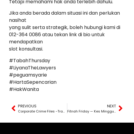
Tetapi memahami hak anda terlebih dahulu.
Jika anda berada dalam situasi ini dan perlukan
nasihat
yang sulit serta strategik, boleh hubungi kami di
012-364 0086 atau tekan link di bio untuk
mendapatkan
slot konsultasi.
#TabahThursday
#LiyanaTheLawyers
#peguamsyarie
#HartaSepencarian
#HakWanita
PREVIOUS
NEXT
Corporate Crime Files -Trademark Syarikat Dijual Dengan Harga Sepinggan Nasi Kandar?
Fitnah Friday — Kes Minggu Ini Akibat mesej Whatsapp Group, admin dibawa ke Mahkamah Tinggi?