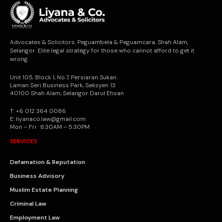
Advocates & Solicitors. Peguambela & Peguamcara. Shah Alam,
Selangor. Elite legal strategy for those who cannot afford to get it
wrong.
Unit 105, Block 1, No.7, Persiaran Sukan
Laman Seri Business Park, Seksyen 13
40100 Shah Alam, Selangor Darul Ehsan
T: +6 012 364 0086
E: liyanaco.law@gmail.com
Mon – Fri · 8:30AM – 5:30PM
SERVICES
Defamation & Reputation
Business Advisory
Muslim Estate Planning
Criminal Law
Employment Law