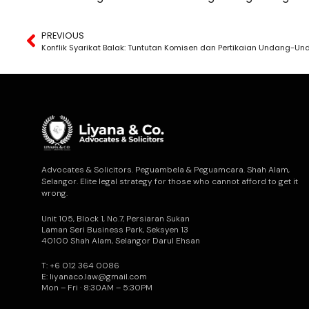
PREVIOUS
Konflik Syarikat Balak: Tuntutan Komisen dan Pertikaian Undang-U
Advocates & Solicitors. Peguambela & Peguamcara. Shah Alam,
Selangor. Elite legal strategy for those who cannot afford to get it
wrong.
Unit 105, Block 1, No.7, Persiaran Sukan
Laman Seri Business Park, Seksyen 13
40100 Shah Alam, Selangor Darul Ehsan
T: +6 012 364 0086
E: liyanaco.law@gmail.com
Mon – Fri · 8:30AM – 5:30PM