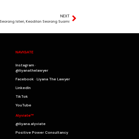
NEXT
 Seorang Isteri, Keadilan Seorang Suami
NAVIGATE
Instagram ·
@liyanathelawyer
Facebook · Liyana The Lawyer
LinkedIn
TikTok
YouTube
Alyviate™
@liyana.alyviate
Positive Power Consultancy