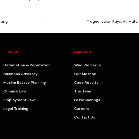
ndang
Tragedi Jalan Raya: Air Mata
SERVICES
NAVIGATE
Defamation & Reputation
Who We Serve
Business Advisory
Our Method
Muslim Estate Planning
Case Results
Criminal Law
The Team
Employment Law
Legal Sharings
Legal Training
Careers
Contact Us