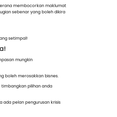
h kerana membocorkan maklumat
gian sebenar yang boleh dikira
yang setimpal!
da!
ampasan mungkin
ng boleh merosakkan bisnes.
 timbangkan pilihan anda
a ada pelan pengurusan krisis