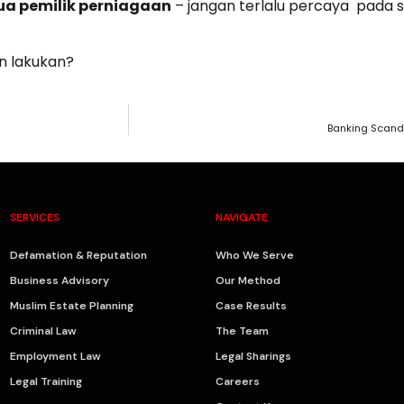
ua pemilik perniagaan
– jangan terlalu percaya pada 
an lakukan?
Banking Scanda
SERVICES
NAVIGATE
Defamation & Reputation
Who We Serve
Business Advisory
Our Method
Muslim Estate Planning
Case Results
Criminal Law
The Team
Employment Law
Legal Sharings
Legal Training
Careers