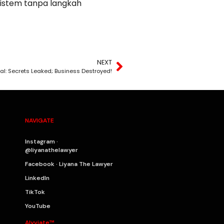
sistem tanpa langkah
NEXT
l: Secrets Leaked; Business Destroyed!
NAVIGATE
Instagram ·
@liyanathelawyer
Facebook · Liyana The Lawyer
LinkedIn
TikTok
YouTube
Alyviate™