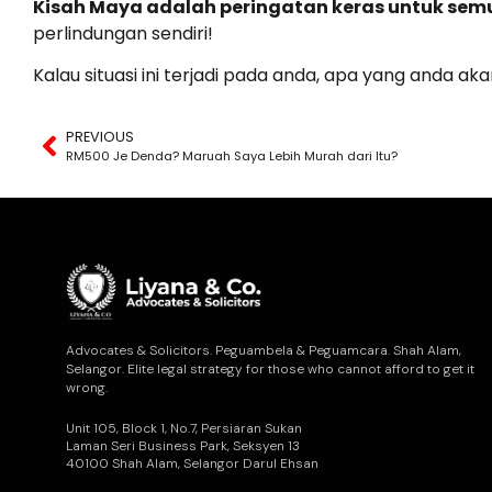
Kisah Maya adalah peringatan keras untuk sem
perlindungan sendiri!
Kalau situasi ini terjadi pada anda, apa yang anda ak
PREVIOUS
RM500 Je Denda? Maruah Saya Lebih Murah dari Itu?
Advocates & Solicitors. Peguambela & Peguamcara. Shah Alam,
Selangor. Elite legal strategy for those who cannot afford to get it
wrong.
Unit 105, Block 1, No.7, Persiaran Sukan
Laman Seri Business Park, Seksyen 13
40100 Shah Alam, Selangor Darul Ehsan