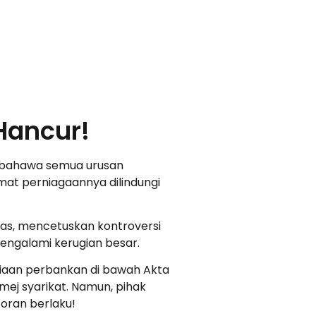
 Hancur!
n bahawa semua urusan
t perniagaannya dilindungi
as, mencetuskan kontroversi
engalami kerugian besar.
iaan perbankan di bawah Akta
ej syarikat. Namun, pihak
oran berlaku!