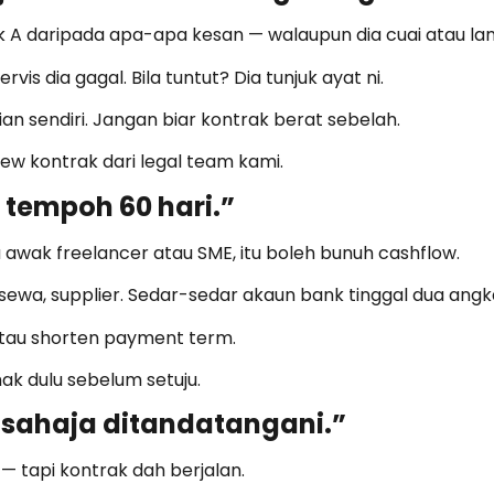
k A daripada apa-apa kesan — walaupun dia cuai atau lang
vis dia gagal. Bila tuntut? Dia tunjuk ayat ni.
 sendiri. Jangan biar kontrak berat sebelah.
ew kontrak dari legal team kami.
 tempoh 60 hari.”
u awak freelancer atau SME, itu boleh bunuh cashflow.
ewa, supplier. Sedar-sedar akaun bank tinggal dua angk
atau shorten payment term.
ak dulu sebelum setuju.
k sahaja ditandatangani.”
— tapi kontrak dah berjalan.