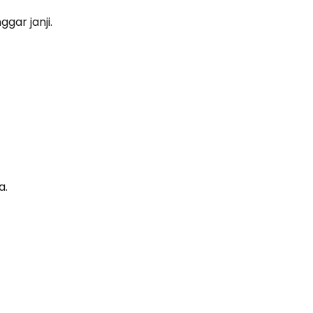
gar janji.
a.