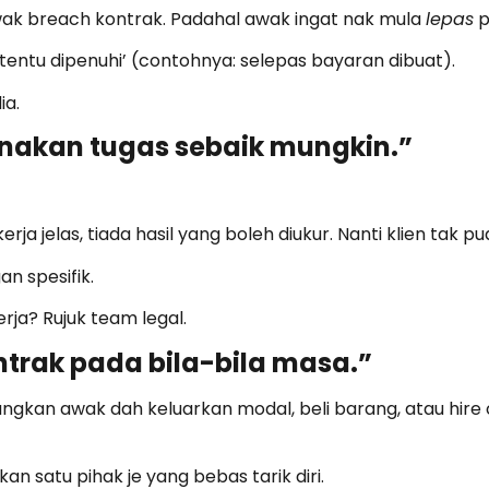
awak breach kontrak. Padahal awak ingat nak mula
lepas
p
tentu dipenuhi’ (contohnya: selepas bayaran dibuat).
ia.
anakan tugas sebaik mungkin.”
ja jelas, tiada hasil yang boleh diukur. Nanti klien tak p
n spesifik.
erja? Rujuk team legal.
trak pada bila-bila masa.”
angkan awak dah keluarkan modal, beli barang, atau hire
ukan satu pihak je yang bebas tarik diri.