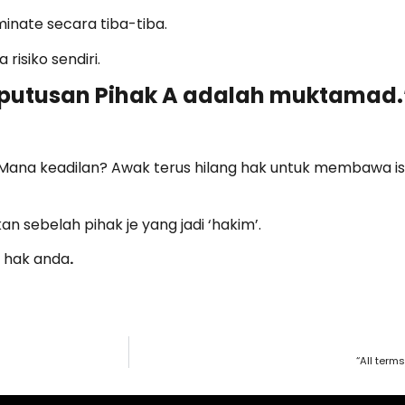
minate secara tiba-tiba.
isiko sendiri.
keputusan Pihak A adalah muktamad.
? Mana keadilan? Awak terus hilang hak untuk membawa
n sebelah pihak je yang jadi ‘hakim’.
n hak anda
.
“All terms