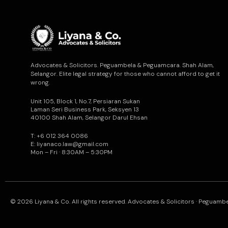
Advocates & Solicitors. Peguambela & Peguamcara. Shah Alam,
Selangor. Elite legal strategy for those who cannot afford to get it
wrong.
Unit 105, Block 1, No.7, Persiaran Sukan
Laman Seri Business Park, Seksyen 13
40100 Shah Alam, Selangor Darul Ehsan
T: +6 012 364 0086
E: liyanaco.law@gmail.com
Mon – Fri · 8:30AM – 5:30PM
© 2026 Liyana & Co. All rights reserved. Advocates & Solicitors · Peguam