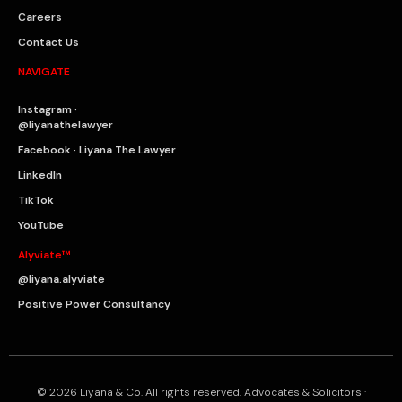
Careers
Contact Us
NAVIGATE
Instagram ·
@liyanathelawyer
Facebook · Liyana The Lawyer
LinkedIn
TikTok
YouTube
Alyviate™
@liyana.alyviate
Positive Power Consultancy
© 2026 Liyana & Co. All rights reserved. Advocates & Solicitors ·