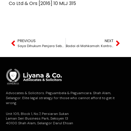
Co Ltd & Ors [2016] 10 MLJ 315
PREVIOUS
NEXT
Saya Dihukum Penjara Sebab Tak Ikut Perintah Mahkamah
Badai di Mahkamah: Kontroversi Presiden Persatuan dan Artikel
Advocates & Solicitors. Peguambela & Peguamcara. Shah Alam,
Selangor. Elite legal strategy for those who cannot afford to get it
wrong.
Unit 105, Block 1, No.7, Persiaran Sukan
Laman Seri Business Park, Seksyen 13
40100 Shah Alam, Selangor Darul Ehsan