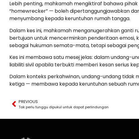
Lebih penting, mahkamah mengiktiraf bahawa pihak k
“homewrecker” — boleh dipertanggungjawabkan dari s
menyumbang kepada keruntuhan rumah tangga.
Dalam kes ini, mahkamah menganugerahkan ganti rugi 
bertujuan untuk mencerminkan penderitaan emosi, k
sebagai hukuman semata-mata, tetapi sebagai pengi
Kes ini membawa satu mesej jelas: dalam undang-un
liabiliti sivil apabila terbukti memberi kesan seri
Dalam konteks perkahwinan, undang-undang tidak 
ketiga — membawa kepada keruntuhan sebuah rumah
PREVIOUS
Tak perlu tunggu dipukul untuk dapat perlindungan