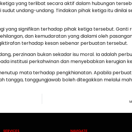
etiga yang terlibat secara aktif dalam hubungan tersebu
udut undang-undang. Tindakan pihak ketiga itu dinilai s
yang signifikan terhadap pihak ketiga tersebut. Ganti ru
ehilangan, dan kemudaratan yang dialami oleh pasangan
ktirafan terhadap kesan sebenar perbuatan tersebut.
dang, perzinaan bukan sekadar isu moral. Ia adalah pe
us kepada institusi perkahwinan dan menyebabkan kerugian
menutup mata terhadap pengkhianatan. Apabila perbuat
 tangga, tanggungjawab boleh ditegakkan melalui ma
M
SERVICES
NAVIGATE