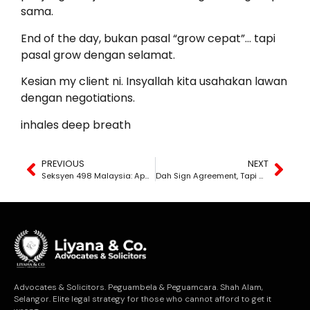
sama.
End of the day, bukan pasal “grow cepat”… tapi
pasal grow dengan selamat.
Kesian my client ni. Insyallah kita usahakan lawan
dengan negotiations.
inhales deep breath
PREVIOUS
NEXT
Seksyen 498 Malaysia: Apa Itu, Bagaimana Dibuktikan, dan Mengapa Dipertikai
Dah Sign Agreement, Tapi Menyesal?
Advocates & Solicitors. Peguambela & Peguamcara. Shah Alam,
Selangor. Elite legal strategy for those who cannot afford to get it