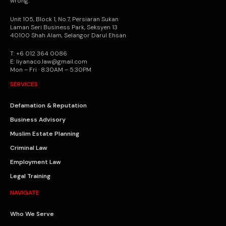
wrong.
Unit 105, Block 1, No.7, Persiaran Sukan
Laman Seri Business Park, Seksyen 13
40100 Shah Alam, Selangor Darul Ehsan
T: +6 012 364 0086
E: liyanaco.law@gmail.com
Mon – Fri · 8:30AM – 5:30PM
SERVICES
Defamation & Reputation
Business Advisory
Muslim Estate Planning
Criminal Law
Employment Law
Legal Training
NAVIGATE
Who We Serve