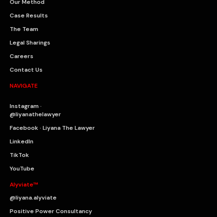
Our Method
Case Results
The Team
Legal Sharings
Careers
Contact Us
NAVIGATE
Instagram ·
@liyanathelawyer
Facebook · Liyana The Lawyer
LinkedIn
TikTok
YouTube
Alyviate™
@liyana.alyviate
Positive Power Consultancy