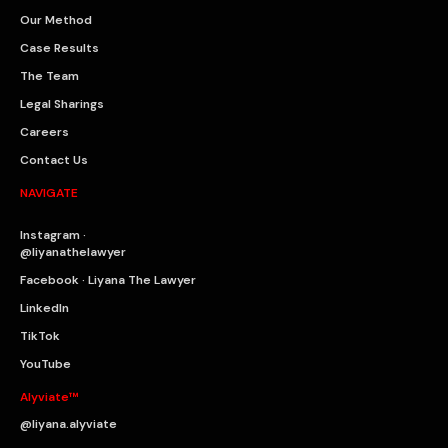
Our Method
Case Results
The Team
Legal Sharings
Careers
Contact Us
NAVIGATE
Instagram ·
@liyanathelawyer
Facebook · Liyana The Lawyer
LinkedIn
TikTok
YouTube
Alyviate™
@liyana.alyviate