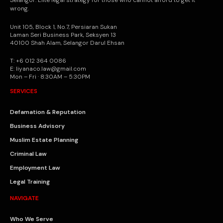
Selangor. Elite legal strategy for those who cannot afford to get it
wrong.
Unit 105, Block 1, No.7, Persiaran Sukan
Laman Seri Business Park, Seksyen 13
40100 Shah Alam, Selangor Darul Ehsan
T: +6 012 364 0086
E: liyanaco.law@gmail.com
Mon – Fri · 8:30AM – 5:30PM
SERVICES
Defamation & Reputation
Business Advisory
Muslim Estate Planning
Criminal Law
Employment Law
Legal Training
NAVIGATE
Who We Serve