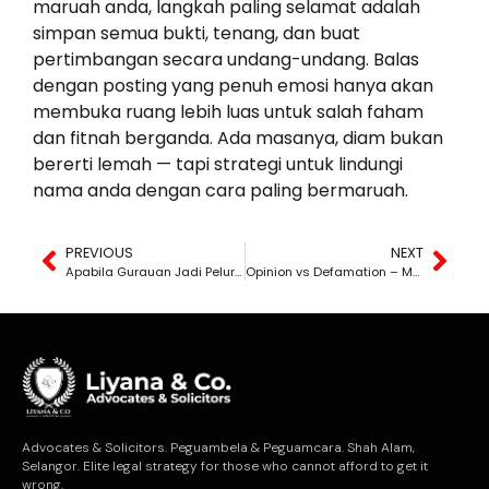
maruah anda, langkah paling selamat adalah
simpan semua bukti, tenang, dan buat
pertimbangan secara undang-undang. Balas
dengan posting yang penuh emosi hanya akan
membuka ruang lebih luas untuk salah faham
dan fitnah berganda. Ada masanya, diam bukan
bererti lemah — tapi strategi untuk lindungi
nama anda dengan cara paling bermaruah.
PREVIOUS
NEXT
Apabila Gurauan Jadi Peluru Undang-Undang
Opinion vs Defamation – Most People Still Don’t Get It
Advocates & Solicitors. Peguambela & Peguamcara. Shah Alam,
Selangor. Elite legal strategy for those who cannot afford to get it
wrong.