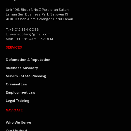
Unit 105, Block 1, No.7, Persiaran Sukan
Laman Seri Business Park, Seksyen 13
40100 Shah Alam, Selangor Darul Ehsan
T: +6 012 364 0086
E: liyanaco.law@gmail.com
Mon – Fri · 8:30AM – 5:30PM
SERVICES
Defamation & Reputation
Business Advisory
Muslim Estate Planning
Criminal Law
Employment Law
Legal Training
NAVIGATE
Who We Serve
Our Method