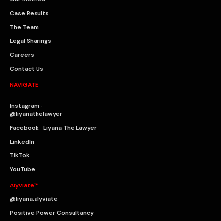
Case Results
The Team
Legal Sharings
Careers
Contact Us
NAVIGATE
Instagram ·
@liyanathelawyer
Facebook · Liyana The Lawyer
LinkedIn
TikTok
YouTube
Alyviate™
@liyana.alyviate
Positive Power Consultancy