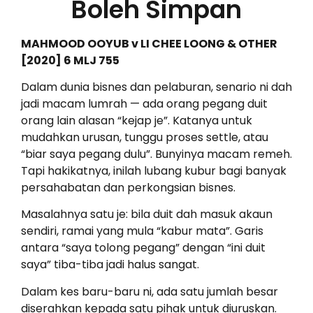
Boleh Simpan
MAHMOOD OOYUB v LI CHEE LOONG & OTHER
[2020] 6 MLJ 755
Dalam dunia bisnes dan pelaburan, senario ni dah
jadi macam lumrah — ada orang pegang duit
orang lain alasan “kejap je”. Katanya untuk
mudahkan urusan, tunggu proses settle, atau
“biar saya pegang dulu”. Bunyinya macam remeh.
Tapi hakikatnya, inilah lubang kubur bagi banyak
persahabatan dan perkongsian bisnes.
Masalahnya satu je: bila duit dah masuk akaun
sendiri, ramai yang mula “kabur mata”. Garis
antara “saya tolong pegang” dengan “ini duit
saya” tiba-tiba jadi halus sangat.
Dalam kes baru-baru ni, ada satu jumlah besar
diserahkan kepada satu pihak untuk diuruskan.