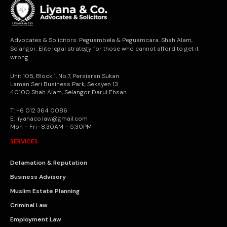
Advocates & Solicitors. Peguambela & Peguamcara. Shah Alam,
Selangor. Elite legal strategy for those who cannot afford to get it
wrong.
Unit 105, Block 1, No.7, Persiaran Sukan
Laman Seri Business Park, Seksyen 13
40100 Shah Alam, Selangor Darul Ehsan
T: +6 012 364 0086
E: liyanaco.law@gmail.com
Mon – Fri · 8:30AM – 5:30PM
SERVICES
Defamation & Reputation
Business Advisory
Muslim Estate Planning
Criminal Law
Employment Law