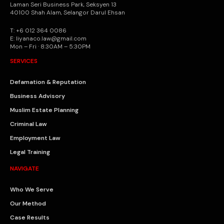
Laman Seri Business Park, Seksyen 13
40100 Shah Alam, Selangor Darul Ehsan
T: +6 012 364 0086
E: liyanaco.law@gmail.com
Mon – Fri · 8:30AM – 5:30PM
SERVICES
Defamation & Reputation
Business Advisory
Muslim Estate Planning
Criminal Law
Employment Law
Legal Training
NAVIGATE
Who We Serve
Our Method
Case Results