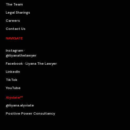
The Team
Legal Sharings
Careers
Contact Us
NAVIGATE
Instagram ·
@liyanathelawyer
Facebook · Liyana The Lawyer
LinkedIn
TikTok
YouTube
Alyviate™
@liyana.alyviate
Positive Power Consultancy