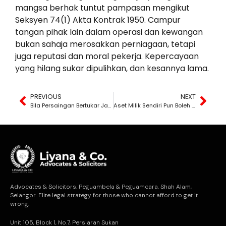
mangsa berhak tuntut pampasan mengikut
Seksyen 74(1) Akta Kontrak 1950. Campur
tangan pihak lain dalam operasi dan kewangan
bukan sahaja merosakkan perniagaan, tetapi
juga reputasi dan moral pekerja. Kepercayaan
yang hilang sukar dipulihkan, dan kesannya lama.
PREVIOUS
NEXT
Bila Persaingan Bertukar Jadi Fitnah
Aset Milik Sendiri Pun Boleh Dijadikan Alat Tekanan
Advocates & Solicitors. Peguambela & Peguamcara. Shah Alam,
Selangor. Elite legal strategy for those who cannot afford to get it
wrong.
Unit 105, Block 1, No.7, Persiaran Sukan