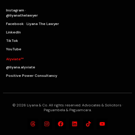
Instagram ·
@liyanathelawyer
Facebook · Liyana The Lawyer
LinkedIn
TikTok
YouTube
Alyviate™
@liyana.alyviate
Positive Power Consultancy
© 2026 Liyana & Co. All rights reserved. Advocates & Solicitors ·
Peguambela & Peguamcara.