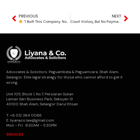
PREVIOUS
NEXT
“I Built This Company. Now I’m Not Even Allowed in the Office?”
Court Victory, But No Payment?
Advocates & Solicitors. Peguambela & Peguamcara. Shah Alam,
Selangor. Elite legal strategy for those who cannot afford to get it
wrong.
Unit 105, Block 1, No.7, Persiaran Sukan
Laman Seri Business Park, Seksyen 13
40100 Shah Alam, Selangor Darul Ehsan
T: +6 012 364 0086
E: liyanaco.law@gmail.com
Mon – Fri · 8:30AM – 5:30PM
SERVICES