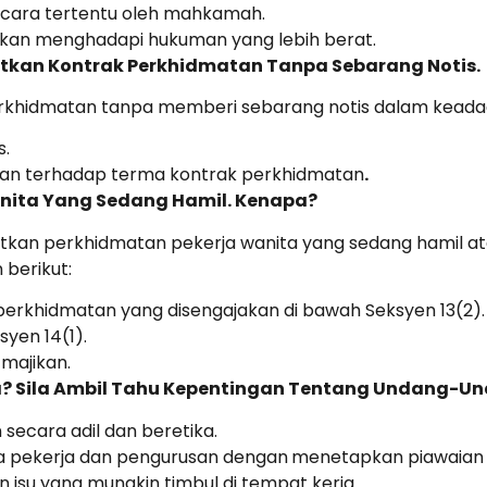
 cara tertentu oleh mahkamah.
i akan menghadapi hukuman yang lebih berat.
tkan Kontrak Perkhidmatan Tanpa Sebarang Notis.
rkhidmatan tanpa memberi sebarang notis dalam keadaa
s.
kan terhadap terma kontrak perkhidmatan
.
nita Yang Sedang Hamil. Kenapa?
matkan perkhidmatan pekerja wanita yang sedang hamil at
berikut:
rkhidmatan yang disengajakan di bawah Seksyen 13(2).
yen 14(1).
majikan.
a? Sila Ambil Tahu Kepentingan Tentang Undang-Un
secara adil dan beretika.
 pekerja dan pengurusan dengan
menetapkan piawaian 
su yang mungkin timbul di tempat kerja.