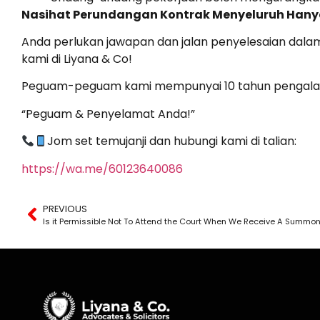
Nasihat Perundangan Kontrak Menyeluruh Hany
Anda perlukan jawapan dan jalan penyelesaian da
kami di Liyana & Co!
Peguam-peguam kami mempunyai 10 tahun pengala
“Peguam & Penyelamat Anda!”
Jom set temujanji dan hubungi kami di talian:
https://wa.me/60123640086
PREVIOUS
Is it Permissible Not To Attend the Court When We Receive A Summo