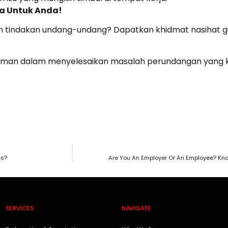
a Untuk Anda!
lam tindakan undang-undang? Dapatkan khidmat nasiha
man dalam menyelesaikan masalah perundangan yang 
ns?
Are You An Employer Or An Employee? Kn
SERVICES
NAVIGATE