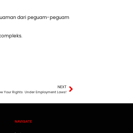
t guaman dari peguam-peguam
kompleks.
NEXT
ow Your Rights Under Employment Laws!
NAVIGATE