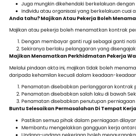
Juga mungkin dikehendaki berkelakuan dengan
Individu atau organisasi yang berkelakuan cua
Anda tahu? Majikan Atau Pekerja Boleh Menama
Majikan atau pekerja boleh menamatkan kontrak pe
Dengan membayar ganti rugi sebagai ganti noti
Sekiranya berlaku pelanggaran yang disengaja
Majikan Menamatkan Perkhidmatan Pekerja Wa
Melalui pindaan akta ini, majikan tidak boleh mena
daripada kehamilan kecuali dalam keadaan-keadaan 
Penamatan disebabkan perlanggaran kontrak pe
Penamatan disebabkan salah laku di bawah Seks
Penamatan disebabkan penutupan perniagaan 
Buntu Selesaikan Permasalahan Di Tempat Kerj
Pastikan semua pihak dalam perniagaan dilayan 
Membantu mengelakkan gangguan kerja antara
Undang-undang pekerjaan boleh mengurangkan i