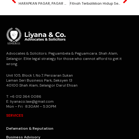
HARAPKAN PAGAR, PAGAR MAKAN PADI
Fitnah Terbalikkan Hidup Sekelip Mata
Advocates & Solicitors. Peguambela & Peguamcara. Shah Alam,
Selangor. Elite legal strategy for those who cannot afford to get it
wrong.
Unit 105, Block 1, No.7, Persiaran Sukan
Laman Seri Business Park, Seksyen 13
40100 Shah Alam, Selangor Darul Ehsan
T: +6 012 364 0086
E: liyanaco.law@gmail.com
Mon – Fri · 8:30AM – 5:30PM
SERVICES
Defamation & Reputation
Business Advisory