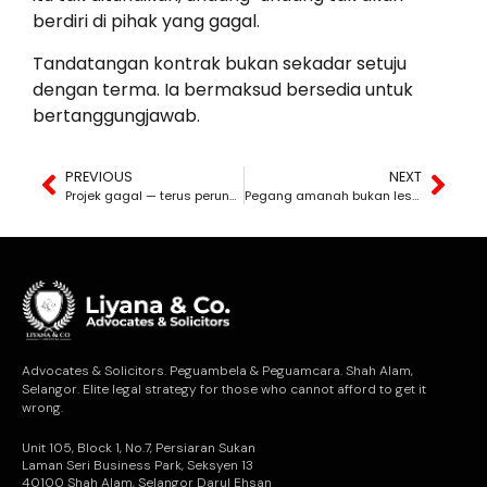
berdiri di pihak yang gagal.
Tandatangan kontrak bukan sekadar setuju
dengan terma. Ia bermaksud bersedia untuk
bertanggungjawab.
PREVIOUS
NEXT
Projek gagal — terus perunding yang dipersalahkan?
Pegang amanah bukan lesen guna duit sesuka hati.
Advocates & Solicitors. Peguambela & Peguamcara. Shah Alam,
Selangor. Elite legal strategy for those who cannot afford to get it
wrong.
Unit 105, Block 1, No.7, Persiaran Sukan
Laman Seri Business Park, Seksyen 13
40100 Shah Alam, Selangor Darul Ehsan