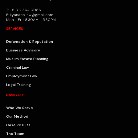
T: +6 012 364 0086
E: liyanaco.law@gmail.com
Mon – Fri · 8:30AM – 5:30PM
SERVICES
Defamation & Reputation
Business Advisory
Muslim Estate Planning
Criminal Law
Employment Law
Legal Training
NAVIGATE
Who We Serve
Our Method
Case Results
The Team