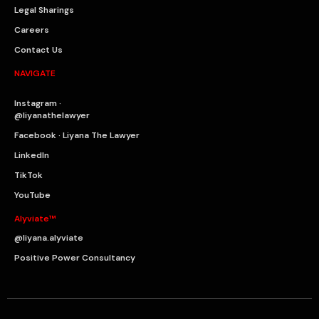
Legal Sharings
Careers
Contact Us
NAVIGATE
Instagram ·
@liyanathelawyer
Facebook · Liyana The Lawyer
LinkedIn
TikTok
YouTube
Alyviate™
@liyana.alyviate
Positive Power Consultancy