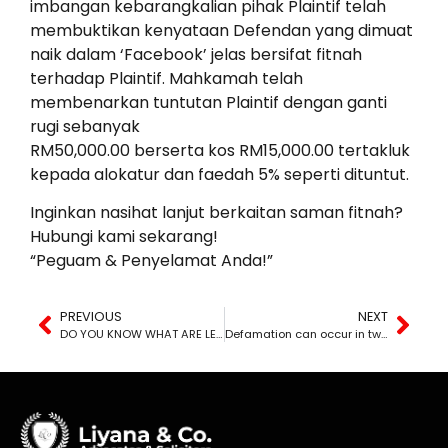
imbangan kebarangkalian pihak Plaintif telah
membuktikan kenyataan Defendan yang dimuat
naik dalam ‘Facebook’ jelas bersifat fitnah
terhadap Plaintif. Mahkamah telah
membenarkan tuntutan Plaintif dengan ganti
rugi sebanyak
RM50,000.00 berserta kos RM15,000.00 tertakluk
kepada alokatur dan faedah 5% seperti dituntut.
Inginkan nasihat lanjut berkaitan saman fitnah?
Hubungi kami sekarang!
“Peguam & Penyelamat Anda!”
PREVIOUS
NEXT
DO YOU KNOW WHAT ARE LETTERS OF ADMINISTRATION?
Defamation can occur in two types: