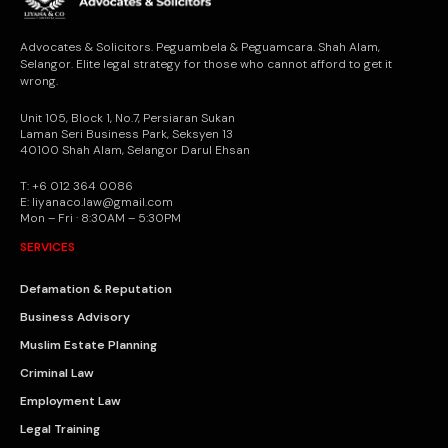
Advocates & Solicitors. Peguambela & Peguamcara. Shah Alam,
Selangor. Elite legal strategy for those who cannot afford to get it
wrong.
Unit 105, Block 1, No.7, Persiaran Sukan
Laman Seri Business Park, Seksyen 13
40100 Shah Alam, Selangor Darul Ehsan
T: +6 012 364 0086
E: liyanaco.law@gmail.com
Mon – Fri · 8:30AM – 5:30PM
SERVICES
Defamation & Reputation
Business Advisory
Muslim Estate Planning
Criminal Law
Employment Law
Legal Training