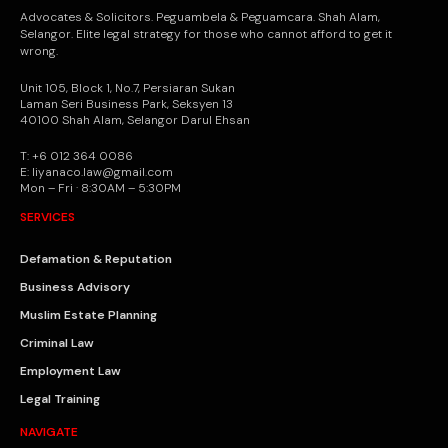
Advocates & Solicitors. Peguambela & Peguamcara. Shah Alam,
Selangor. Elite legal strategy for those who cannot afford to get it
wrong.
Unit 105, Block 1, No.7, Persiaran Sukan
Laman Seri Business Park, Seksyen 13
40100 Shah Alam, Selangor Darul Ehsan
T: +6 012 364 0086
E: liyanaco.law@gmail.com
Mon – Fri · 8:30AM – 5:30PM
SERVICES
Defamation & Reputation
Business Advisory
Muslim Estate Planning
Criminal Law
Employment Law
Legal Training
NAVIGATE