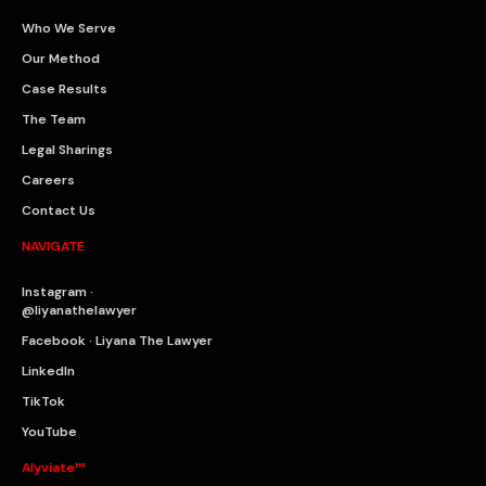
Who We Serve
Our Method
Case Results
The Team
Legal Sharings
Careers
Contact Us
NAVIGATE
Instagram ·
@liyanathelawyer
Facebook · Liyana The Lawyer
LinkedIn
TikTok
YouTube
Alyviate™