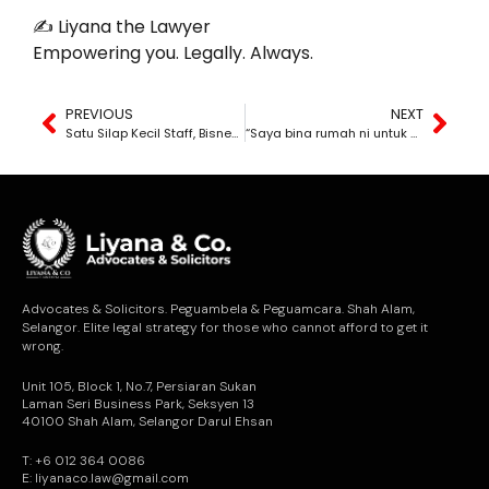
✍️ Liyana the Lawyer
Empowering you. Legally. Always.
PREVIOUS
NEXT
Satu Silap Kecil Staff, Bisnes Hampir Hancur
“Saya bina rumah ni untuk saya duduk sendiri. Takkan kontraktor pun nak saman saya bawah CIPAA?”
Advocates & Solicitors. Peguambela & Peguamcara. Shah Alam,
Selangor. Elite legal strategy for those who cannot afford to get it
wrong.
Unit 105, Block 1, No.7, Persiaran Sukan
Laman Seri Business Park, Seksyen 13
40100 Shah Alam, Selangor Darul Ehsan
T: +6 012 364 0086
E: liyanaco.law@gmail.com