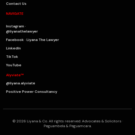
Contact Us
NAVIGATE
Instagram ·
@liyanathelawyer
Facebook · Liyana The Lawyer
LinkedIn
TikTok
YouTube
Alyviate™
@liyana.alyviate
Positive Power Consultancy
© 2026 Liyana & Co. All rights reserved. Advocates & Solicitors ·
Peguambela & Peguamcara.