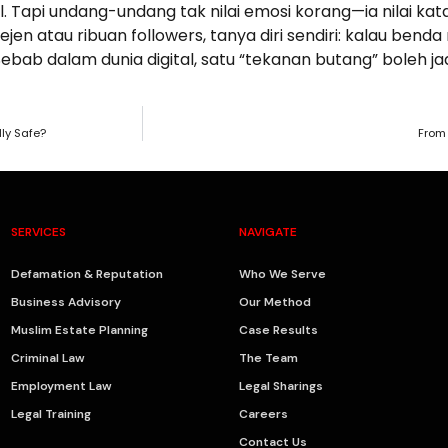
. Tapi undang-undang tak nilai emosi korang—ia nilai kat
atau ribuan followers, tanya diri sendiri: kalau benda
bab dalam dunia digital, satu “tekanan butang” boleh j
ly Safe?
From
SERVICES
NAVIGATE
Defamation & Reputation
Who We Serve
Business Advisory
Our Method
Muslim Estate Planning
Case Results
Criminal Law
The Team
Employment Law
Legal Sharings
Legal Training
Careers
Contact Us