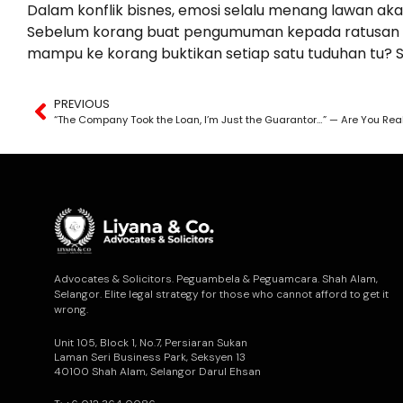
Dalam konflik bisnes, emosi selalu menang lawan akal
Sebelum korang buat pengumuman kepada ratusan ejen 
mampu ke korang buktikan setiap satu tuduhan tu? Se
PREVIOUS
“The Company Took the Loan, I’m Just the Guarantor…” — Are You Real
Advocates & Solicitors. Peguambela & Peguamcara. Shah Alam,
Selangor. Elite legal strategy for those who cannot afford to get it
wrong.
Unit 105, Block 1, No.7, Persiaran Sukan
Laman Seri Business Park, Seksyen 13
40100 Shah Alam, Selangor Darul Ehsan