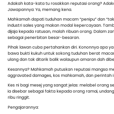
Adakah kata-kata tu rosakkan reputasi orang? Adaka
Jawapannya: Ya, memang kena.
Mahkamah dapati tuduhan macam “penipu” dan “tak 
industri sales yang makan modal kepercayaan. Tamb
dijaja kepada ratusan, malah ribuan orang. Dalam za
sebagai penerbitan besar-besaran.
Pihak lawan cuba pertahankan diri. Kononnya apa ya
bawa bukti kukuh untuk sokong tuduhan berat macam
ulang dan tak ditarik balik walaupun amaran dah diber
Kesannya? Mahkamah putuskan reputasi mangsa mema
aggravated damages, kos mahkamah, dan perintah inju
Kes ni bagi mesej yang sangat jelas: melabel orang 
ia disebar sebagai fakta kepada orang ramai, und
ribu ringgit.
Pengajarannya: