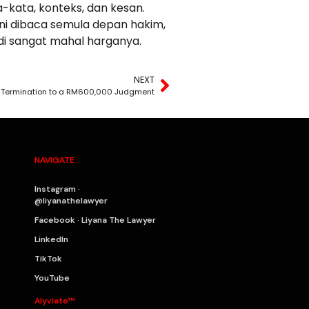
a-kata, konteks, dan kesan.
 ni dibaca semula depan hakim,
adi sangat mahal harganya.
NEXT
 Termination to a RM600,000 Judgment
NAVIGATE
Instagram ·
@liyanathelawyer
Facebook · Liyana The Lawyer
LinkedIn
TikTok
YouTube
Alyviate™