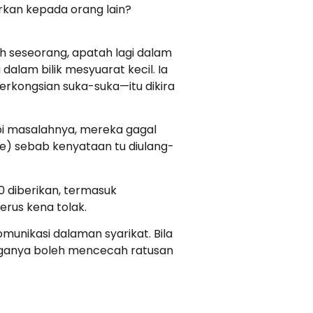
rkan kepada orang lain?
 seseorang, apatah lagi dalam
lam bilik mesyuarat kecil. Ia
erkongsian suka-suka—itu dikira
api masalahnya, mereka gagal
e) sebab kenyataan tu diulang-
 diberikan, termasuk
erus kena tolak.
munikasi dalaman syarikat. Bila
rganya boleh mencecah ratusan