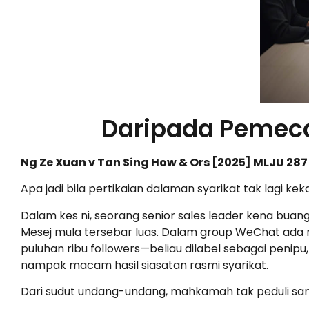
Daripada Pemec
Ng Ze Xuan v Tan Sing How & Ors [2025] MLJU 287
Apa jadi bila pertikaian dalaman syarikat tak lagi ke
Dalam kes ni, seorang senior sales leader kena buan
Mesej mula tersebar luas. Dalam group WeChat ada r
puluhan ribu followers—beliau dilabel sebagai penipu,
nampak macam hasil siasatan rasmi syarikat.
Dari sudut undang-undang, mahkamah tak peduli san