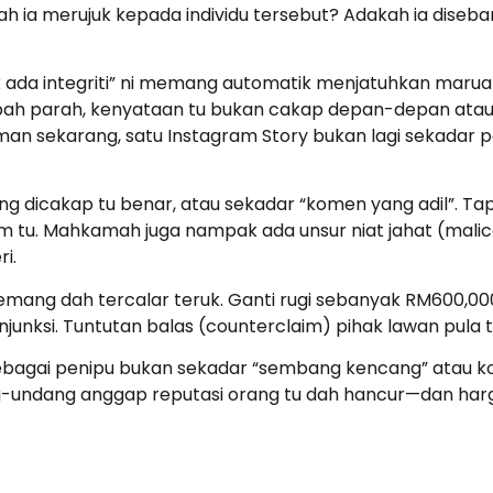
h ia merujuk kepada individu tersebut? Adakah ia diseba
ada integriti” ni memang automatik menjatuhkan maruah
ah parah, kenyataan tu bukan cakap depan-depan atau da
man sekarang, satu Instagram Story bukan lagi sekadar p
ng dicakap tu benar, atau sekadar “komen yang adil”. T
 tu. Mahkamah juga nampak ada unsur niat jahat (malic
i.
ng dah tercalar teruk. Ganti rugi sebanyak RM600,000
nksi. Tuntutan balas (counterclaim) pihak lawan pula t
sebagai penipu bukan sekadar “sembang kencang” atau ko
ang-undang anggap reputasi orang tu dah hancur—dan ha