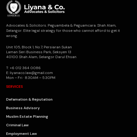
Advocates & Solicitors. Peguambela & Peguamcara. Shah Alam,
Selangor. Elite legal strategy for those who cannot afford to get it
wrong.
Unit 105, Block 1, No.7, Persiaran Sukan
Laman Seri Business Park, Seksyen 13
40100 Shah Alam, Selangor Darul Ehsan
T: +6 012 364 0086
E: liyanaco.law@gmail.com
Mon – Fri · 8:30AM – 5:30PM
SERVICES
Defamation & Reputation
Business Advisory
Muslim Estate Planning
Criminal Law
Employment Law