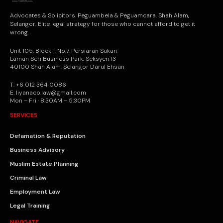
Advocates & Solicitors. Peguambela & Peguamcara. Shah Alam,
Selangor. Elite legal strategy for those who cannot afford to get it
wrong.
Unit 105, Block 1, No.7, Persiaran Sukan
Laman Seri Business Park, Seksyen 13
40100 Shah Alam, Selangor Darul Ehsan
T: +6 012 364 0086
E: liyanaco.law@gmail.com
Mon – Fri · 8:30AM – 5:30PM
SERVICES
Defamation & Reputation
Business Advisory
Muslim Estate Planning
Criminal Law
Employment Law
Legal Training
NAVIGATE