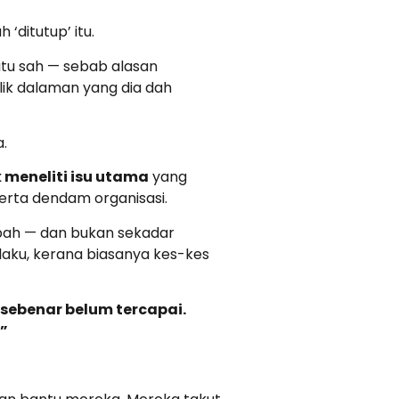
ditutup’ itu.
 itu sah — sebab alasan
lik dalaman yang dia dah
.
 meneliti isu utama
yang
serta dendam organisasi.
bah — dan bukan sekadar
rlaku, kerana biasanya kes-kes
sebenar belum tercapai.
”