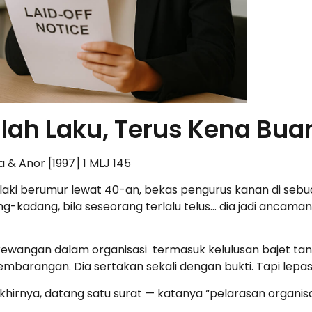
lah Laku, Terus Kena Bua
 & Anor [1997] 1 MLJ 145
elaki berumur lewat 40-an, bekas pengurus kanan di sebu
dang-kadang, bila seseorang terlalu telus… dia jadi anc
kewangan dalam organisasi termasuk kelulusan bajet t
sembarangan. Dia sertakan sekali dengan bukti. Tapi lepa
khirnya, datang satu surat — katanya “pelarasan organisas