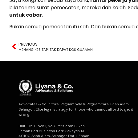
Saya kongsikan sebab saya tahu,
ramai pekerja ya
bila terima surat pemecatan, mereka dah kalah. Sedan
untuk cabar
.
Bukan semua pemecatan itu sah. Dan bukan semua al
PREVIOUS
MENANG KES TAPI TAK DAPAT KOS GUAMAN
Advocates & Solicitors. Peguambela & Peguamcara. Shah Alam,
Selangor. Elite legal strategy for those who cannot afford to get it
wrong.
Unit 105, Block 1, No.7, Persiaran Sukan
Laman Seri Business Park, Seksyen 13
40100 Shah Alam, Selangor Darul Ehsan