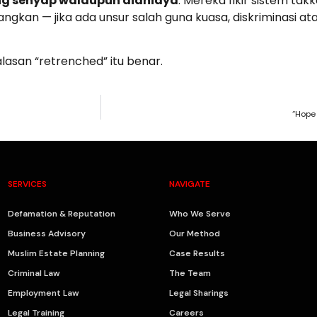
ng senyap walaupun dianiaya
. Mereka fikir sistem ta
gkan — jika ada unsur salah guna kuasa, diskriminasi ata
asan “retrenched” itu benar.
“Hope 
SERVICES
NAVIGATE
Defamation & Reputation
Who We Serve
Business Advisory
Our Method
Muslim Estate Planning
Case Results
Criminal Law
The Team
Employment Law
Legal Sharings
Legal Training
Careers