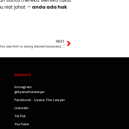
kkan bantu mereka. Mereka takut
u niat jahat —
anda ada hak
NEXT
his law firm is doing decent business…”
NAVIGATE
Instagram ·
@liyanathelawyer
Facebook · Liyana The Lawyer
LinkedIn
TikTok
YouTube