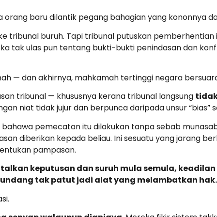
orang baru dilantik pegang bahagian yang kononnya dah ‘
 ke tribunal buruh. Tapi tribunal putuskan pemberhentian
 tak ulas pun tentang bukti-bukti penindasan dan konf
amah — dan akhirnya, mahkamah tertinggi negara bersuara
an tribunal — khususnya kerana tribunal langsung
tidak
gan niat tidak jujur dan berpunca daripada unsur “bias” 
n bahawa pemecatan itu dilakukan tanpa sebab munasa
san diberikan kepada beliau. Ini sesuatu yang jarang be
itentukan pampasan.
talkan keputusan dan suruh mula semula, keadilan 
-undang tak patut jadi alat yang melambatkan hak.
si.