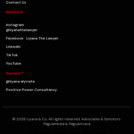
Contact Us
NAVIGATE
Instagram ·
@liyanathelawyer
Facebook · Liyana The Lawyer
LinkedIn
TikTok
YouTube
Alyviate™
@liyana.alyviate
Positive Power Consultancy
© 2026 Liyana & Co. All rights reserved. Advocates & Solicitors ·
Peguambela & Peguamcara.