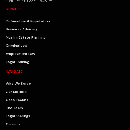
Mon – Fri · 8:30AM – 5:30PM
SERVICES
Defamation & Reputation
Business Advisory
Muslim Estate Planning
Criminal Law
Employment Law
Legal Training
NAVIGATE
Who We Serve
Our Method
Case Results
The Team
Legal Sharings
Careers