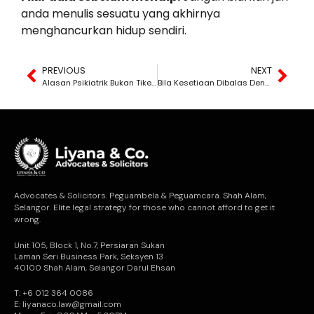
anda menulis sesuatu yang akhirnya
menghancurkan hidup sendiri.
PREVIOUS
NEXT
Alasan Psikiatrik Bukan Tiket Lepas Dari Kes Cabul
Bila Kesetiaan Dibalas Dengan Paksaan Berhenti Kerja
Advocates & Solicitors. Peguambela & Peguamcara. Shah Alam,
Selangor. Elite legal strategy for those who cannot afford to get it
wrong.
Unit 105, Block 1, No.7, Persiaran Sukan
Laman Seri Business Park, Seksyen 13
40100 Shah Alam, Selangor Darul Ehsan
T: +6 012 364 0086
E: liyanaco.law@gmail.com