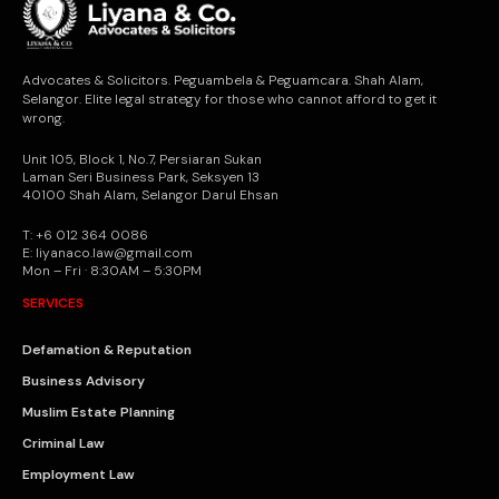
Advocates & Solicitors. Peguambela & Peguamcara. Shah Alam,
Selangor. Elite legal strategy for those who cannot afford to get it
wrong.
Unit 105, Block 1, No.7, Persiaran Sukan
Laman Seri Business Park, Seksyen 13
40100 Shah Alam, Selangor Darul Ehsan
T: +6 012 364 0086
E: liyanaco.law@gmail.com
Mon – Fri · 8:30AM – 5:30PM
SERVICES
Defamation & Reputation
Business Advisory
Muslim Estate Planning
Criminal Law
Employment Law